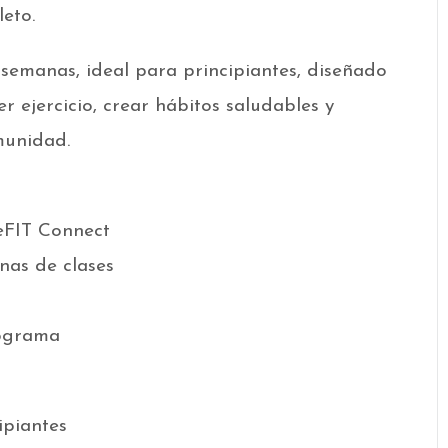
eto.
emanas, ideal para principiantes, diseñado
 ejercicio, crear hábitos saludables y
munidad.
eFIT Connect
nas de clases
rograma
ipiantes